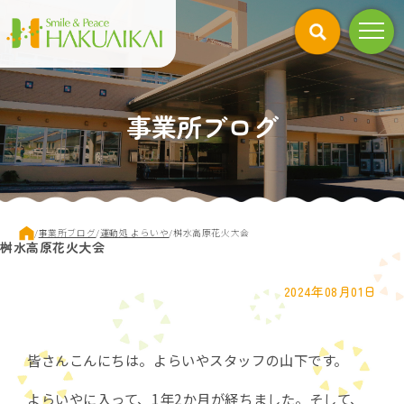
このページの本文へ
事業所ブログ
現
/
事業所ブログ
/
運動処 よらいや
/
桝水高原花火大会
桝水高原花火大会
在
の
位
2024年08月01日
置：
皆さんこんにちは。よらいやスタッフの山下です。
よらいやに入って、1年2か月が経ちました。そして、