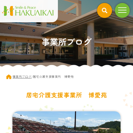
このページの本文へ
事業所ブログ
現
/
事業所ブログ
/
居宅介護支援事業所 博愛苑
在
の
位
居宅介護支援事業所 博愛苑
置：