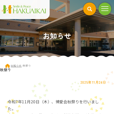
このページの本文へ
お知らせ
現
/
お知らせ
/
秋祭り
秋祭り
在
の
位
2025年11月24日
置：
令和7年11月20日（木）、博愛会秋祭りを行いまし
た。