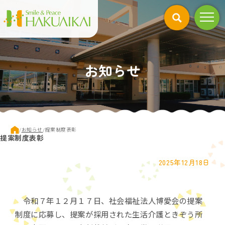
このページの本文へ
お知らせ
現
/
お知らせ
/
提案制度表彰
提案制度表彰
在
の
位
2025年12月18日
置：
令和７年１２月１７日、社会福祉法人博愛会の提案
制度に応募し、提案が採用された生活介護ときぞう所