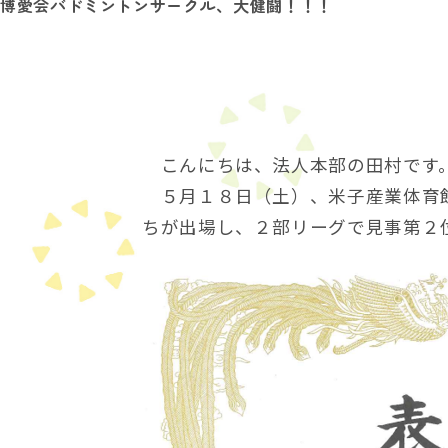
博愛会バドミントンサークル、大健闘！！！
在
の
位
置：
こんにちは、法人本部の田村です
５月１８日（土）、米子産業体育館
ちが出場し、２部リーグで見事第２