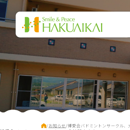
このページの本文へ
現
/
お知らせ
/
博愛会バドミントンサークル、