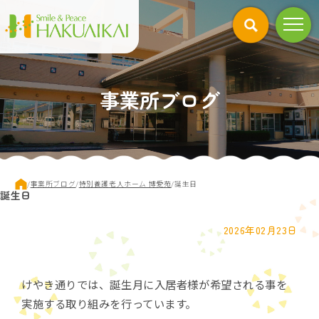
このページの本文へ
事業所ブログ
現
/
事業所ブログ
/
特別養護老人ホーム 博愛苑
/
誕生日
誕生日
在
の
位
2026年02月23日
置：
けやき通りでは、誕生月に入居者様が希望される事を
実施する取り組みを行っています。