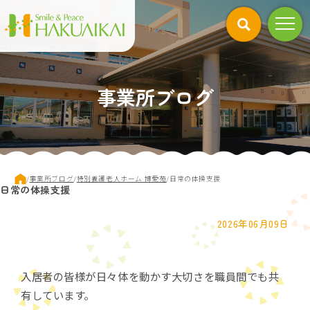
このページの本文へ
事業所ブログ
現
/
事業所ブログ
/
特別養護老人ホーム 博愛苑
/
日常の体操支援
日常の体操支援
在
の
位
2026年06月09日
置：
入居者の皆様が日々体を動かす大切さを職員間でも共
有しています。