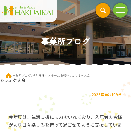
このページの本文へ
事業所ブログ
現
/
事業所ブログ
/
特別養護老人ホーム 博愛苑
/
カラオケ大会
カラオケ大会
在
の
位
2026年06月09日
置：
今年度は、生活支援にも力をいれており、入居者の皆様
がより日々楽しみを持って過ごせるように支援していま