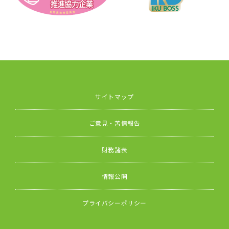
サイトマップ
ご意見・苦情報告
財務諸表
情報公開
プライバシーポリシー