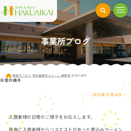
このページの本文へ
事業所ブログ
現
/
事業所ブログ
/
特別養護老人ホーム 博愛苑
/
日常の様子
日常の様子
在
の
位
2025年12月14日
置：
入居者様の日常のご様子をお伝えします。
昼食に入居者様からリスエストがあった煮込みラーメン