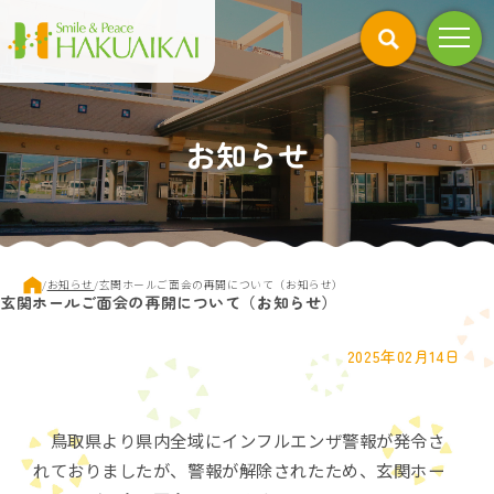
このページの本文へ
お知らせ
現
/
お知らせ
/
玄関ホールご面会の再開について（お知らせ）
玄関ホールご面会の再開について（お知らせ）
在
の
位
2025年02月14日
置：
鳥取県より県内全域にインフルエンザ警報が発令さ
れておりましたが、警報が解除されたため、玄関ホー