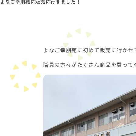
よなご幸朋苑に販売に行きました！
在
の
位
置：
よなご幸朋苑に初めて販売に行かせ
職員の方々がたくさん商品を買って