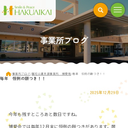
このページの本文へ
事業所ブログ
現
/
事業所ブログ
/
居宅介護支援事業所 博愛苑
/
毎年 恒例の餅つき！！
毎年 恒例の餅つき！！
在
の
位
2025年12月29日
置：
今年も残すところあと数日ですね。
博愛会では毎年12月末に恒例の餅つきがあります。居