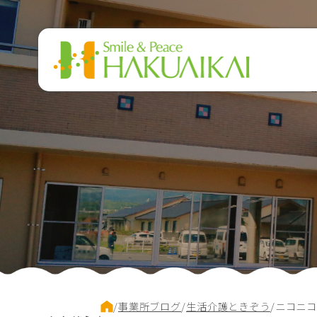
このページの本文へ
現
/
事業所ブログ
/
生活介護ときぞう
/
ニコニ