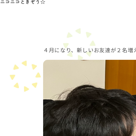
ニコニコときぞう☆
在
の
位
置：
４月になり、新しいお友達が２名増