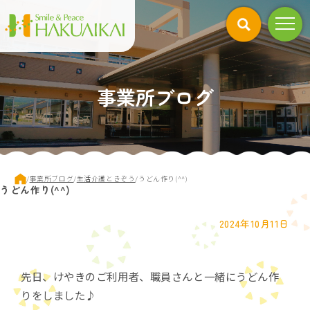
このページの本文へ
事業所ブログ
現
/
事業所ブログ
/
生活介護ときぞう
/
うどん作り(^^)
うどん作り(^^)
在
の
位
2024年10月11日
置：
先日、けやきのご利用者、職員さんと一緒にうどん作
りをしました♪