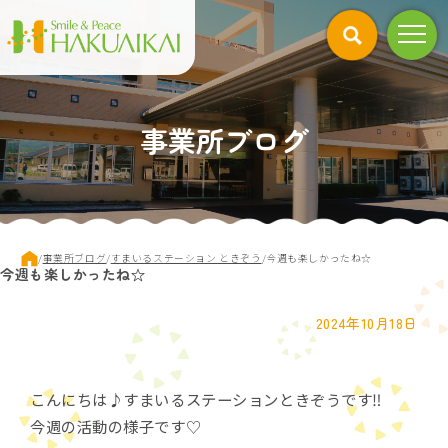
このページの本文へ
事業所ブログ
現
/
事業所ブログ
/
すまいるステーション ときぞう
/
今週も楽しかったね☆
今週も楽しかったね☆
在
の
位
2024年10月18日
置：
こんにちは♪すまいるステーションときぞうです‼️
今週の活動の様子です♡