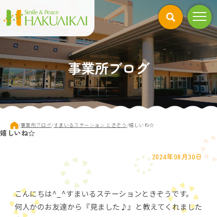
このページの本文へ
事業所ブログ
現
/
事業所ブログ
/
すまいるステーション ときぞう
/
嬉しいね☆
嬉しいね☆
在
の
位
2024年08月30日
置：
こんにちは^_^すまいるステーションときぞうです。
何人かのお友達から『見ました♪』と教えてくれました