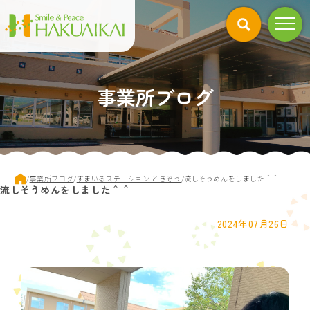
このページの本文へ
事業所ブログ
現
/
事業所ブログ
/
すまいるステーション ときぞう
/
流しそうめんをしました＾＾
流しそうめんをしました＾＾
在
の
位
2024年07月26日
置：