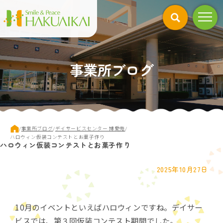
このページの本文へ
事業所ブログ
現
/
事業所ブログ
/
デイサービスセンター 博愛苑
/
在
ハロウィン仮装コンテストとお菓子作り
ハロウィン仮装コンテストとお菓子作り
の
位
置：
2025年10月27日
10月のイベントといえばハロウィンですね。デイサー
ビスでは、第３回仮装コンテスト期間でした。