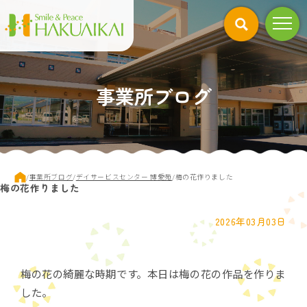
このページの本文へ
事業所ブログ
現
/
事業所ブログ
/
デイサービスセンター 博愛苑
/
梅の花作りました
梅の花作りました
在
の
位
2026年03月03日
置：
梅の花の綺麗な時期です。本日は梅の花の作品を作りま
した。