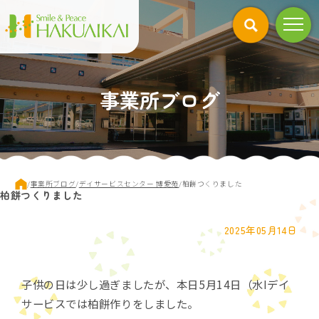
このページの本文へ
事業所ブログ
現
/
事業所ブログ
/
デイサービスセンター 博愛苑
/
柏餅つくりました
柏餅つくりました
在
の
位
2025年05月14日
置：
子供の日は少し過ぎましたが、本日5月14日（水Iデイ
サービスでは柏餅作りをしました。