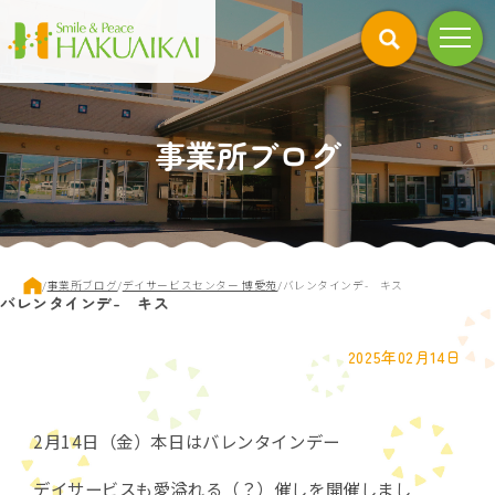
このページの本文へ
事業所ブログ
現
/
事業所ブログ
/
デイサービスセンター 博愛苑
/
バレンタインデ- キス
バレンタインデ- キス
在
の
位
2025年02月14日
置：
2月14日（金）本日はバレンタインデー
デイサービスも愛溢れる（？）催しを開催しまし