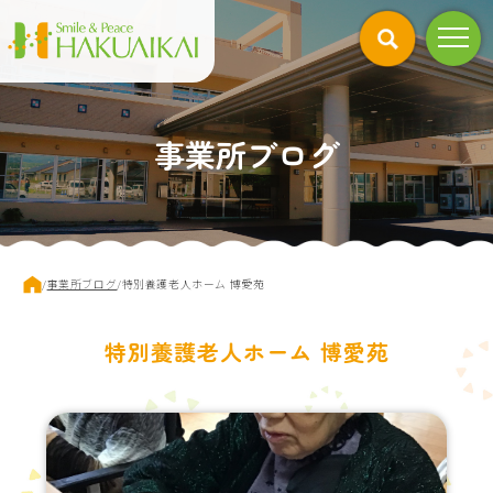
このページの本文へ
事業所ブログ
現
/
事業所ブログ
/
特別養護老人ホーム 博愛苑
在
の
位
特別養護老人ホーム 博愛苑
置：