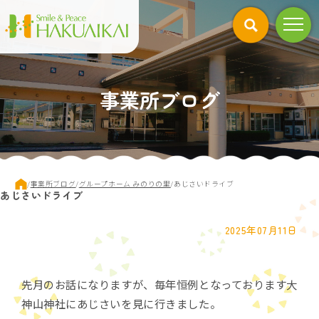
このページの本文へ
事業所ブログ
現
/
事業所ブログ
/
グループホーム みのりの里
/
あじさいドライブ
あじさいドライブ
在
の
位
2025年07月11日
置：
先月のお話になりますが、毎年恒例となっております大
神山神社にあじさいを見に行きました。