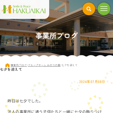
このページの本文へ
事業所ブログ
現
/
事業所ブログ
/
グループホーム みのりの里
/
七夕を迎えて
七夕を迎えて
在
の
位
2024年07月08日
置：
昨日は七夕でした。
法人の事業所に通う子供たちと一緒に七夕の飾りつけ