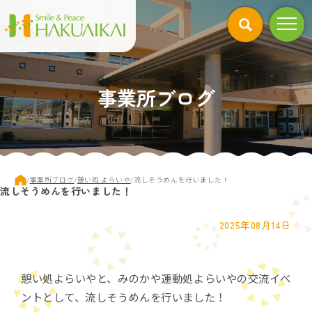
このページの本文へ
事業所ブログ
現
/
事業所ブログ
/
憩い処 よらいや
/
流しそうめんを行いました！
流しそうめんを行いました！
在
の
位
2025年08月14日
置：
憩い処よらいやと、みのかや運動処よらいやの交流イベ
ントとして、流しそうめんを行いました！