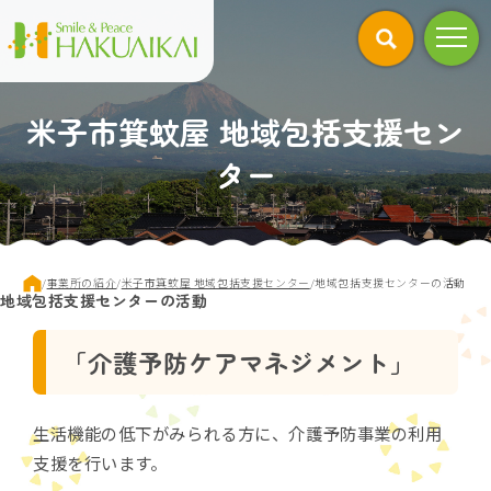
このページの本文へ
米子市箕蚊屋 地域包括支援セン
ター
現
/
事業所の紹介
/
米子市箕蚊屋 地域包括支援センター
/
地域包括支援センターの活動
地域包括支援センターの活動
在
の
位
「介護予防ケアマネジメント」
置：
生活機能の低下がみられる方に、介護予防事業の利用
支援を行います。