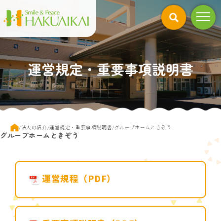
このページの本文へ
運営規定・重要事項説明書
現
/
法人の紹介
/
運営規定・重要事項説明書
/
グループホームときぞう
グループホームときぞう
在
の
位
置：
運営規程（PDF）